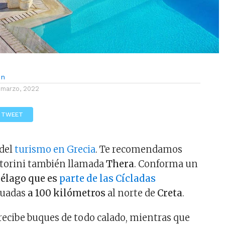
ón
 marzo, 2022
TWEET
 del
turismo en Grecia
. Te recomendamos
ntorini también llamada
Thera
. Conforma un
iélago que es
parte de las Cícladas
tuadas
a 100 kilómetros
al norte de
Creta
.
 recibe buques de todo calado, mientras que