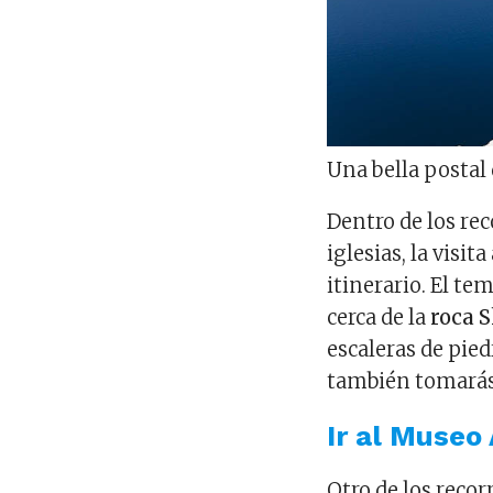
Una bella postal
Dentro de los rec
iglesias, la visi
itinerario. El te
cerca de la
roca S
escaleras de pied
también tomarás 
Ir al Museo
Otro de los recor