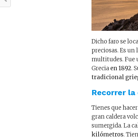
Dicho faro se loca
preciosas. Es un 
multitudes. Fue 
Grecia
en 1892
. 
tradicional gri
Recorrer la
Tienes que hacer 
gran caldera vol
sumergida. La c
kilómetros
. Ti