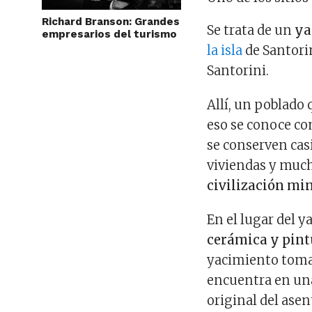
Richard Branson: Grandes
Se trata de un
ya
empresarios del turismo
la isla
de Santorin
Santorini.
Allí, un poblado 
eso se conoce co
se conserven casi
viviendas y muc
civilización mi
En el lugar del 
cerámica y pin
yacimiento toma 
encuentra en un
original del ase