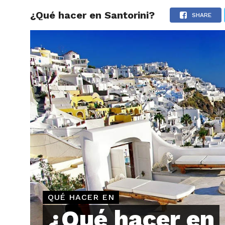
¿Qué hacer en Santorini?
ARTÍCU
SHARE
QUÉ HACER EN
¿Qué hacer en