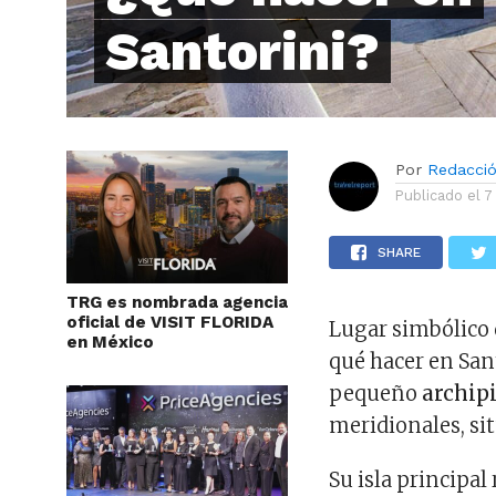
Santorini?
Por
Redacci
Publicado el
7
SHARE
TRG es nombrada agencia
oficial de VISIT FLORIDA
Lugar simbólico
en México
qué hacer en Sa
pequeño
archip
meridionales, si
Su isla principal