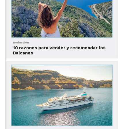
Otra opción es tomar un crucero; varios recorridos
llegan a Mykonos, como el del Mar Egeo, que
también llega a otras islas griegas como Creta y
Santorini.
Redacción
10 razones para vender y recomendar los
Balcanes
Lo mejor que ver en
Mykonos
Uno de los lugares infaltables que hay que ver