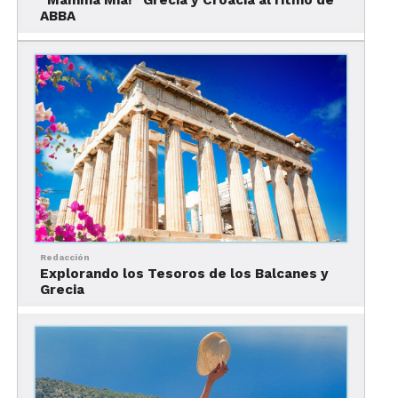
“Mamma Mia!” Grecia y Croacia al ritmo de
ABBA
Otras veces aseguran que el mismísimo Poseidón
levanta las rocas que forman la isla, también en
contra de los gigantes.
Cómo llegar a Mykonos
Aerolíneas como Lufthansa, Alitalia e Iberia
ofrecen vuelos con conexión hacia este
paradisíaco destino griego.
Desde la Ciudad de México, las mejores opciones
Redacción
son volar a Roma, Madrid o Barcelona.
Explorando los Tesoros de los Balcanes y
Grecia
Cualquiera de estas ciudades conecta con Atenas
vía aérea y, posteriormente, hay que tomar un
ferry a Mykonos, el cual dura entre tres y cuatro
horas.