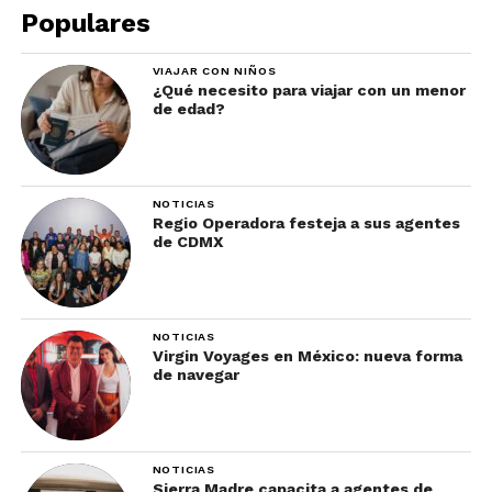
diversos puntos de la localidad y hacia otras
Populares
comunidades.
VIAJAR CON NIÑOS
¿Qué necesito para viajar con un menor
de edad?
NOTICIAS
Regio Operadora festeja a sus agentes
de CDMX
Embarcadero de Platis
NOTICIAS
Gialos
Virgin Voyages en México: nueva forma
de navegar
Algo de lo más tradicional que hay que hacer en
Mykonos es transportarse en una de sus
famosas barcas kaikes.
NOTICIAS
Sierra Madre capacita a agentes de