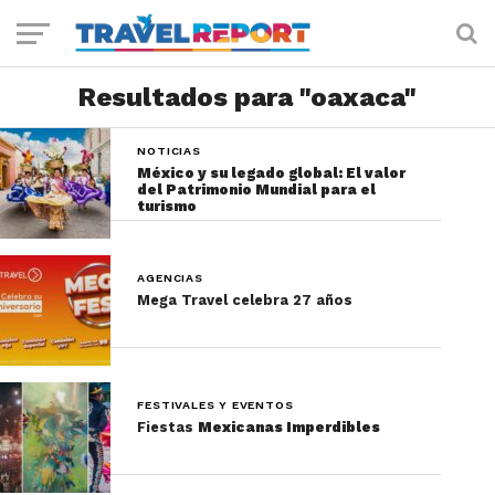
Resultados para "oaxaca"
NOTICIAS
México y su legado global: El valor
del Patrimonio Mundial para el
turismo
AGENCIAS
Mega Travel celebra 27 años
FESTIVALES Y EVENTOS
Fiestas
Mexicanas Imperdibles