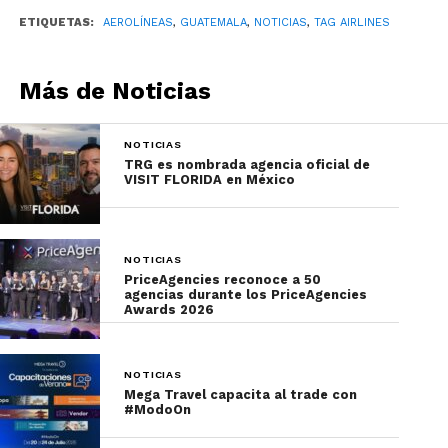
Finalmente, de acuerdo con lo presentado por TAG
ETIQUETAS:
AEROLÍNEAS
,
GUATEMALA
,
NOTICIAS
,
TAG AIRLINES
Airlines, esta ha consolidado su presencia
internacional en México, gracias a sus operaciones
con las rutas Cancún-Guatemala, Cancún-Flores y
Más de Noticias
Guatemala-Tapachula, mismas que reportan una
ocupación superior al 90%.
NOTICIAS
TRG es nombrada agencia oficial de
No olvides suscribirte en
nuestro newsletter
para
VISIT FLORIDA en México
conocer las noticias más importantes de la
industria turística.
NOTICIAS
PriceAgencies reconoce a 50
agencias durante los PriceAgencies
Awards 2026
NOTICIAS
Mega Travel capacita al trade con
#ModoOn