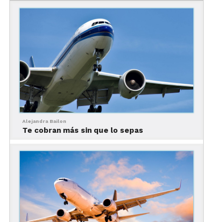
Oaxaca; Francis Argueta, director General de
Aeronáutica Civil de Guatemala; Alejandro
Martínez, jefe de la sección consular de la
embajada de México en Guatemala; así como Rosa
Bolaños, representante del Instituto Guatemalteco
de Turismo.
TAG Airlines de Guatemala
a Oaxaca
Alejandra Bailon
Te cobran más sin que lo sepas
Recientemente, TAG Airlines continúa ampliando
su oferta de vuelos a destinos mexicanos; en lo
que va de este año, ha creado 6 rutas nuevas, entre
las que se incluyen Oaxaca (OAX), Tuxtla Gutiérrez
(TGZ) y Mérida (MID).
La nueva ruta entre Guatemala y Oaxaca está