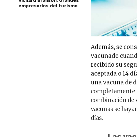
Richard Branson: Grandes
empresarios del turismo
Además, se cons
vacunado cuando
recibido su seg
aceptada o 14 d
una vacuna de d
completamente va
combinación de 
vacunas se hayan
días.
Las vac