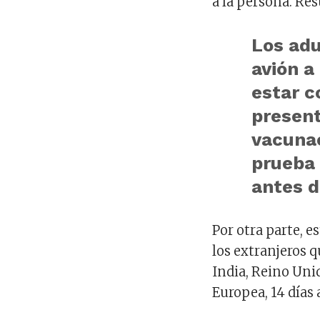
a la persona. Res
Los adu
avión a
estar 
present
vacunac
prueba
antes de
Por otra parte, e
los extranjeros q
India, Reino Uni
Europea, 14 días 