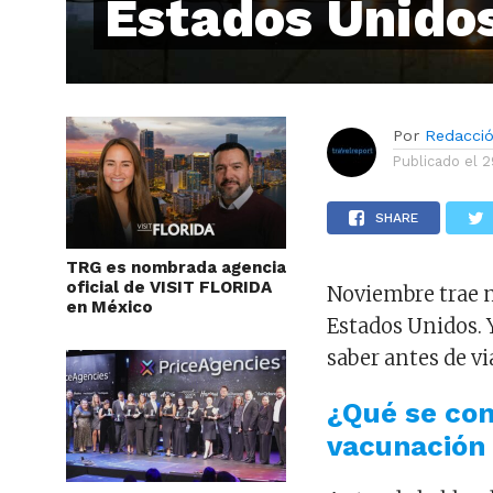
Estados Unido
Por
Redacci
Publicado el
2
SHARE
TRG es nombrada agencia
oficial de VISIT FLORIDA
Noviembre trae n
en México
Estados Unidos. 
saber antes de vi
¿Qué se co
vacunación