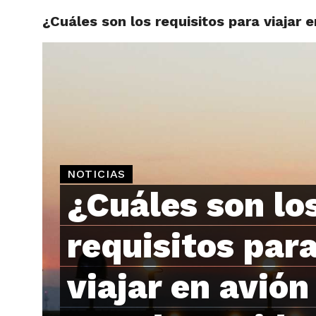
¿Cuáles son los requisitos para viajar 
ARTÍCU
NOTICIAS
¿Cuáles son lo
requisitos par
viajar en avión