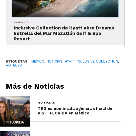
Redacción
Inclusive Collection de Hyatt abre Dreams
Estrella del Mar Mazatlán Golf & Spa
Este exclusivo evento no solo sirvió como
Resort
plataforma para celebrar los logros del año pasado,
sino también como un espacio donde los líderes
de la industria compartieron sus perspectivas y
ETIQUETAS:
MÉXICO
,
NOTICIAS
,
HYATT
,
INCLUSIVE COLLECTION
,
HOTELES
anticiparon con emoción lo que el futuro reserva
para Inclusive Collection en el vibrante mundo del
turismo y el hospedaje.
Más de Noticias
NOTICIAS
TRG es nombrada agencia oficial de
VISIT FLORIDA en México