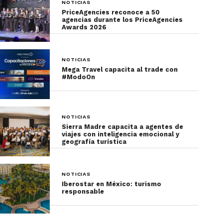
NOTICIAS
PriceAgencies reconoce a 50
agencias durante los PriceAgencies
Awards 2026
NOTICIAS
Mega Travel capacita al trade con
#ModoOn
NOTICIAS
Sierra Madre capacita a agentes de
viajes con inteligencia emocional y
geografía turística
NOTICIAS
Iberostar en México: turismo
responsable