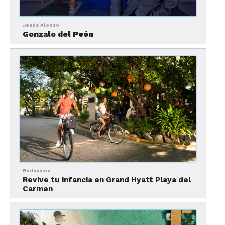
Jesús Alonso
Gonzalo del Peón
Gabriel Felip, Group President de Inclusive
Collection Global Operations, tomó la oportunidad
para expresar su agradecimiento al talentoso
equipo Comercial y Operacional y brindó con
entusiasmo junto a todos los asistentes por un
próspero 2024 lleno de éxitos.
Redacción
Revive tu infancia en Grand Hyatt Playa del
Carmen