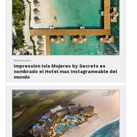
Entre los distinguidos participantes se
encontraban directivos de renombradas empresas
Redacción
como Operadora Concierge, Pe-Tra Operadora,
Impression Isla Mujeres by Secrets es
PriceTravel, Travel Shop Operadora, Expedia
nombrado el Hotel mas Instagrameable del
mundo
Group, AFEET Mexico, Copa Airlines, Hoteles y
Más, entre otras.