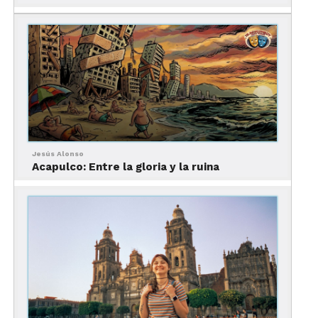
Además, en su compromiso por generar acciones
en pro del medio ambiente, Gamma implementó
en sus habitaciones dispensadores de productos
de Botanicus –empresa 100% mexicana que
ofrece productos de belleza y cuidado personal de
la más alta calidad–.
Jesús Alonso
Acapulco: Entre la gloria y la ruina
Por otra parte, este nuevo hotel es perfecto para
los viajes de trabajo, ya que es el hogar de un
centro de negocios y diversos salones con la