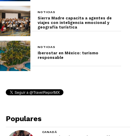
No olvides suscribirte en
nuestro newsletter
para
NOTICIAS
recibir las noticias más importantes que todo
Sierra Madre capacita a agentes de
agente de viajes debe de conocer.
viajes con inteligencia emocional y
geografía turística
NOTICIAS
Iberostar en México: turismo
responsable
Populares
CANADÁ