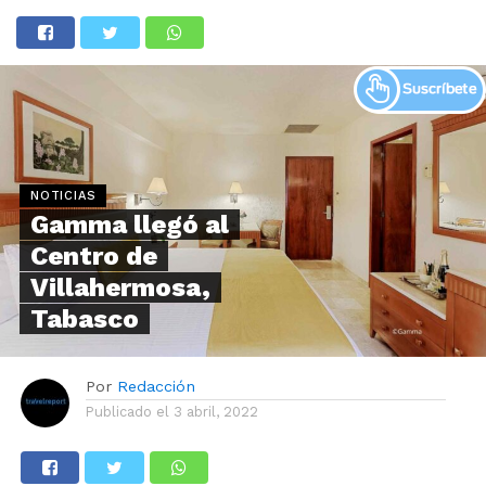
NOTICIAS
Gamma llegó al
Centro de
Villahermosa,
Tabasco
Por
Redacción
Publicado el
3 abril, 2022