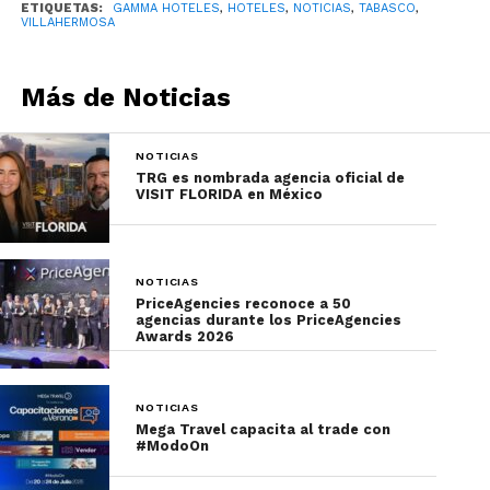
ETIQUETAS:
GAMMA HOTELES
,
HOTELES
,
NOTICIAS
,
TABASCO
,
VILLAHERMOSA
Más de Noticias
NOTICIAS
TRG es nombrada agencia oficial de
VISIT FLORIDA en México
Finalmente, Villahermosa es una icónica ciudad
NOTICIAS
abrazada por el río Grijalva y por la Laguna de las
PriceAgencies reconoce a 50
agencias durante los PriceAgencies
Ilusiones, sus calles se distinguen por su
Awards 2026
arquitectura colonial y porfiriana, y es el hogar de
imperdibles atractivos como el Parque Museo La
NOTICIAS
Venta, que fue creado por el poeta Carlos Pellicer,
Mega Travel capacita al trade con
con el propósito de conservar y exhibir el arte
#ModoOn
prehispánico.