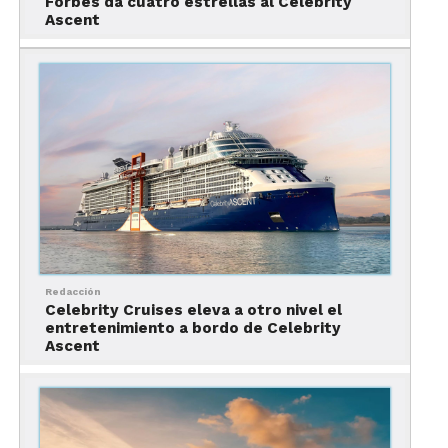
Forbes da cuatro estrellas al Celebrity
Ascent
ya sea a bordo o durante sus excursiones en tierra.
Desde hacer reservas en los mejores restaurantes
hasta organizar viajes exclusivos, el equipo
dedicado está comprometido en mejorar la
experiencia general para cada huésped. The
Retreat ahora cuenta con una nueva paleta de
colores, diseñada para crear un ambiente cálido e
íntimo para que los huéspedes se relajen y
socialicen con estilo, ofreciendo una variedad de
comodidades que incluyen bebidas de cortesía,
bocadillos gourmet, entretenimiento en vivo y
Redacción
más.
Celebrity Cruises eleva a otro nivel el
entretenimiento a bordo de Celebrity
Las nuevas Sunset Suites con una veranda extra
Ascent
grande ofrecen vistas infinitas del océano,
permitiendo disfrutar de brisas marinas frescas y
empaparse de impresionantes puestas de sol con
los destinos perfectos en Europa como telón de