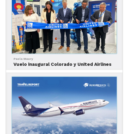
Asimismo, los pasajeros de las nuevas aeronaves
de Avianca tipo A320 disfrutarán de espacios más
amplios tanto para que ellos disfruten durante el
viaje como para guardar su equipaje.
Las nuevas aeronaves se incorporarán
progresivamente entre 2025 y 2031, y con ello, la
Paola Maury
compañía también busca ahorros en costos clave
Vuelo inaugural Colorado y United Airlines
como el del combustible, cuyo consumo se
reducirá en alrededor el 20% con los nuevos
equipos.
“Esta es una buena noticia para nuestra
compañía, nuestra gente y nuestros
clientes. Esta orden confirma que
seguimos realizando las inversiones
necesarias para el crecimiento de
nuestra red en línea con nuestro plan de