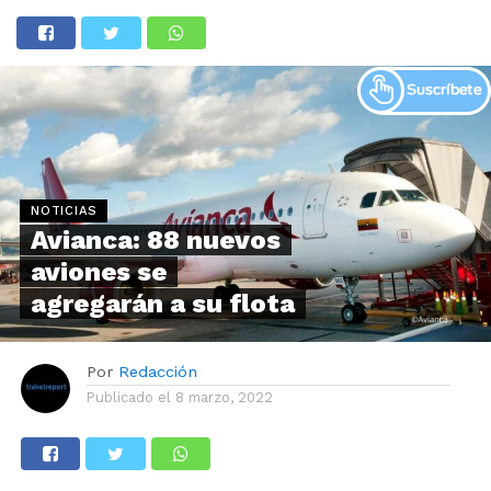
NOTICIAS
Avianca: 88 nuevos
aviones se
agregarán a su flota
Por
Redacción
Publicado el
8 marzo, 2022