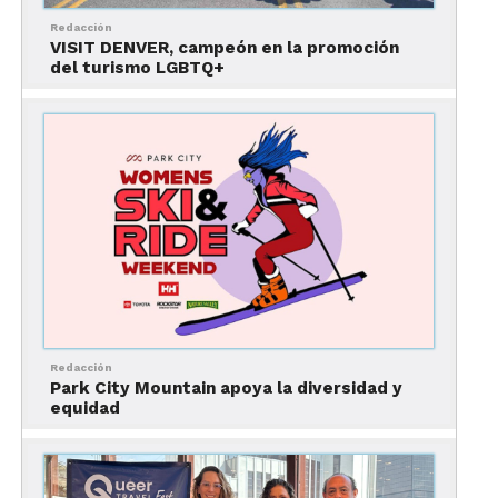
cálida metrópoli!
Redacción
VISIT DENVER, campeón en la promoción
Si quieres recomendar otros complejos de esquí
del turismo LGBTQ+
imperdibles en Estados Unidos, te invitamos a
visitar
este enlace.
Redacción
Park City Mountain apoya la diversidad y
equidad