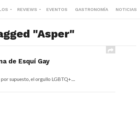
LOS
REVIEWS
EVENTOS
GASTRONOMÍA
NOTICIAS
tagged "Asper"
na de Esquí Gay
 por supuesto, el orgullo LGBTQ+....