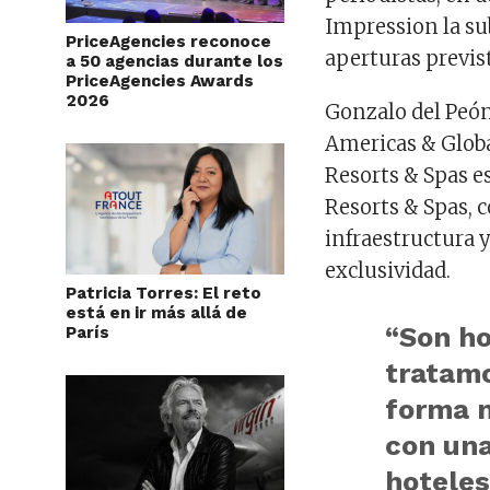
Impression la su
PriceAgencies reconoce
aperturas previst
a 50 agencias durante los
PriceAgencies Awards
2026
Gonzalo del Peó
Americas & Globa
Resorts & Spas e
Resorts & Spas, 
infraestructura y
exclusividad.
Patricia Torres: El reto
está en ir más allá de
“Son ho
París
tratamo
forma m
con una
hoteles