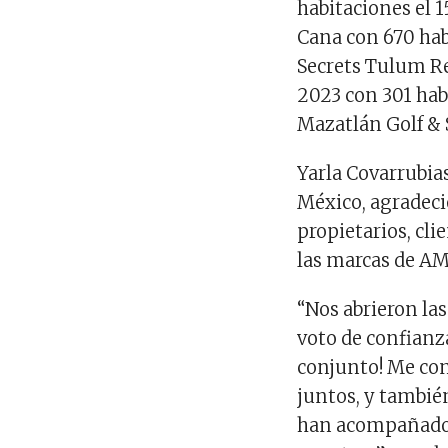
habitaciones el 1
Cana con 670 hab
Secrets Tulum Re
2023 con 301 hab
Mazatlán Golf & 
Yarla Covarrubia
México, agradeció
propietarios, cli
las marcas de AM
“Nos abrieron la
voto de confianz
conjunto! Me con
juntos, y tambié
han acompañado 