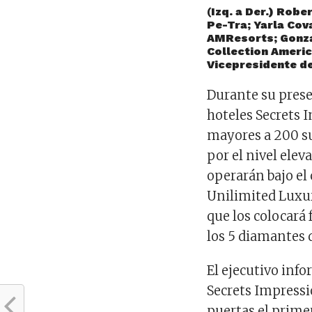
(
Izq. a Der.) Rob
Pe-Tra; Yarla Cov
AMResorts; Gonza
Collection Americ
Vicepresidente de
Durante su prese
hoteles Secrets 
mayores a 200 su
por el nivel elev
operarán bajo el 
Unilimited Luxur
que los colocará
los 5 diamantes 
El ejecutivo inf
Secrets Impressi
puertas el prime