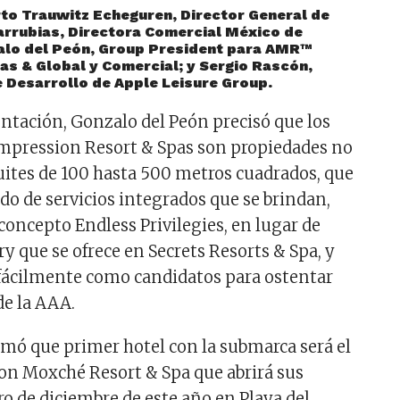
erto Trauwitz Echeguren, Director General de
arrubias, Directora Comercial México de
lo del Peón, Group President para AMR™
as & Global y Comercial; y Sergio Rascón,
 Desarrollo de Apple Leisure Group.
ntación, Gonzalo del Peón precisó que los
Impression Resort & Spas son propiedades no
ites de 100 hasta 500 metros cuadrados, que
ado de servicios integrados que se brindan,
concepto Endless Privilegies, en lugar de
y que se ofrece en Secrets Resorts & Spa, y
 fácilmente como candidatos para ostentar
de la AAA.
ormó que primer hotel con la submarca será el
on Moxché Resort & Spa que abrirá sus
ro de diciembre de este año en Playa del