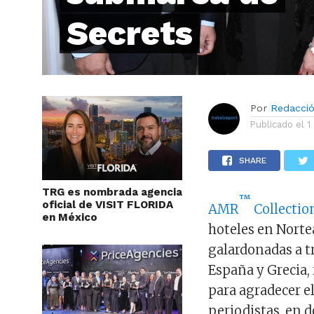
Secrets
Por
Redacci
Publicado el
1
SHARE
TRG es nombrada agencia
™
oficial de VISIT FLORIDA
AMR
Collectio
en México
hoteles en Norte
galardonadas a t
España y Grecia, 
para agradecer el
periodistas, en 