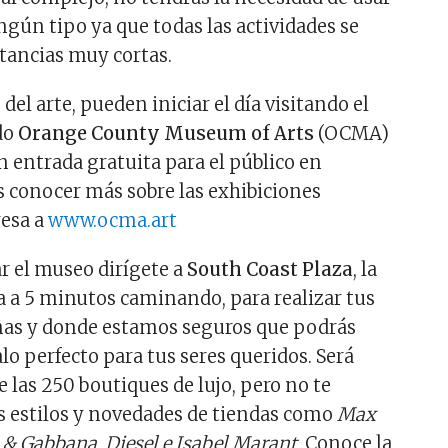
ngún tipo ya que todas las actividades se
tancias muy cortas.
del arte, pueden iniciar el día visitando el
do
Orange County Museum of Arts
(OCMA)
n entrada gratuita para el público en
as conocer más sobre las exhibiciones
resa a
www.ocma.art
ar el museo dirígete a
South Coast Plaza
, la
a a 5 minutos caminando, para realizar tus
as y donde estamos seguros que podrás
lo perfecto para tus seres queridos. Será
re las 250 boutiques de lujo, pero no te
s estilos y novedades de tiendas como
Max
 & Gabbana, Diesel e Isabel Marant.
Conoce la