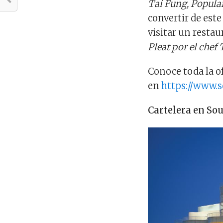
Tai Fung, Popula
convertir de est
visitar un resta
Pleat por el chef
Conoce toda la o
en
https://www.
Cartelera en So