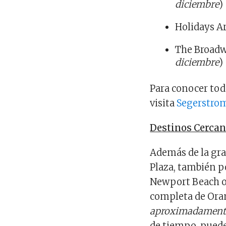
diciembre
)
Holidays A
The Broadw
diciembre
)
Para conocer todo
visita
Segerstrom
Destinos Cercan
Además de la gra
Plaza, también p
Newport Beach o 
completa de Or
aproximadamente
de tiempo, puede