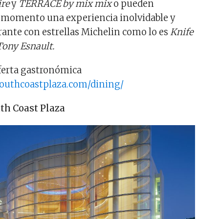
ire
y
TERRACE by mix mix
o pueden
e momento una experiencia inolvidable y
urante con estrellas Michelin como lo es
Knife
 Tony Esnault.
ferta gastronómica
southcoastplaza.com/dining/
uth Coast Plaza