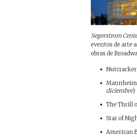
Segerstrom Center
eventos de arte a
obras de Broadw
Nutcracker
Mannheim S
diciembre
)
The Thrill 
Star of Nigh
American Ba