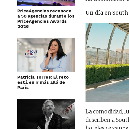
PriceAgencies reconoce
Un día en South
a 50 agencias durante los
PriceAgencies Awards
2026
Patricia Torres: El reto
está en ir más allá de
París
La comodidad, luj
describen a Sout
hoteles cercanos