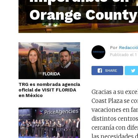
Orange County
Por
Redacci
Publicado el
1
SHARE
TRG es nombrada agencia
oficial de VISIT FLORIDA
Gracias a su exc
en México
Coast Plaza se co
vacaciones en fa
distintos centro
cercanía con dife
las necesidades 