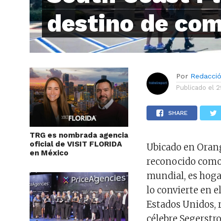
destino de co
Por
Redacci
Publicado el
2
SHARE
TRG es nombrada agencia
oficial de VISIT FLORIDA
Ubicado en Orang
en México
reconocido como
mundial, es hoga
lo convierte en 
Estados Unidos, r
célebre Segerstr