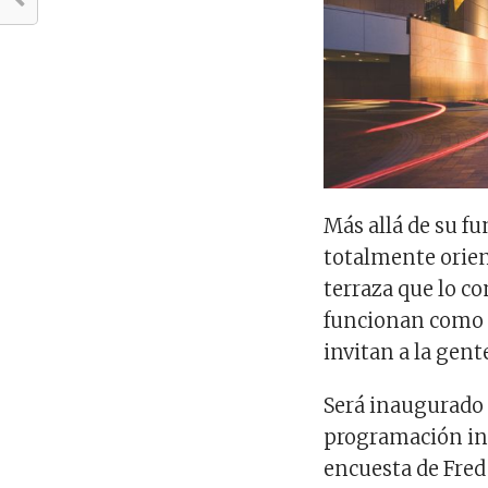
Más allá de su fu
totalmente orien
terraza que lo c
funcionan como c
invitan a la gente
Será inaugurado e
programación ina
encuesta de Fred 