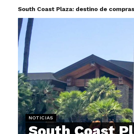
South Coast Plaza: destino de compra
ARTÍCU
NOTICIAS
South Coast Pl