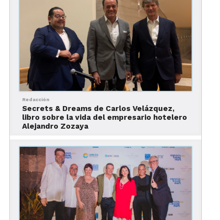
spa y más.
¡Todos a la mesa!
Redacción
Secrets & Dreams de Carlos Velázquez,
libro sobre la vida del empresario hotelero
Alejandro Zozaya
La oferta culinaria del hotel cuenta con opciones
para todos los gustos y presupuestos con 8
opciones gastronómicas (de las que destacan 4
restaurantes a la carta, 1 buffet, 1 patio gourmet
con estaciones de comida internacional, 1 sitio de
snacks y 1 cafetería). ¡Hay opciones disponibles las