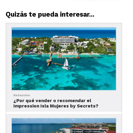
Quizás te pueda interesar...
El Dreams Vista Cancun Golf & Spa Resort se
encuentra a solamente media hora del Aeropuerto
Internacional de Cancún, en la comunidad cerrada
Puerta del mar, a un costado del Puerto Cancun
Golf Club Shopping Center.
Concepto Unlimited-Luxury®
Redacción
¿Por qué vender o recomendar el
Impression Isla Mujeres by Secrets?