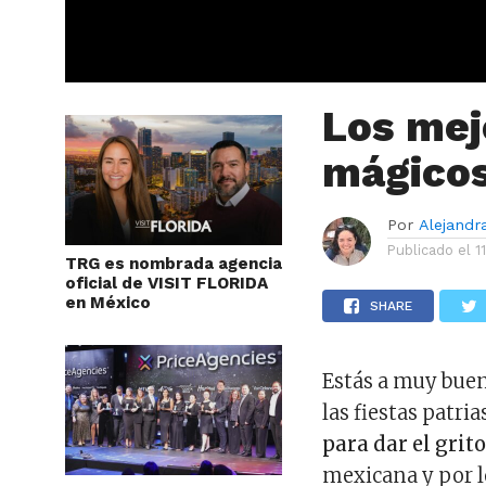
Los mej
mágicos
Por
Alejandr
Publicado el
1
TRG es nombrada agencia
oficial de VISIT FLORIDA
en México
SHARE
Estás a muy buen
las fiestas patri
para dar el grit
mexicana y por lo