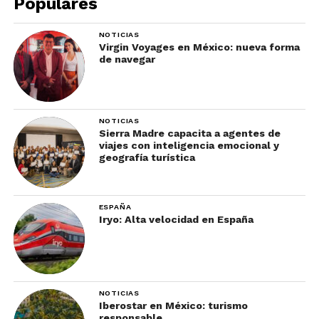
Populares
perfecto para disfrutar de este rico y tradicional
antojito.
NOTICIAS
Virgin Voyages en México: nueva forma
de navegar
Tostadas
NOTICIAS
Sierra Madre capacita a agentes de
viajes con inteligencia emocional y
geografía turística
ESPAÑA
Iryo: Alta velocidad en España
Y la delicia musical del paladar comienza en la
primera mordida, el encanto principal de este
NOTICIAS
Iberostar en México: turismo
platillo, pues se crea a partir de su base que
responsable