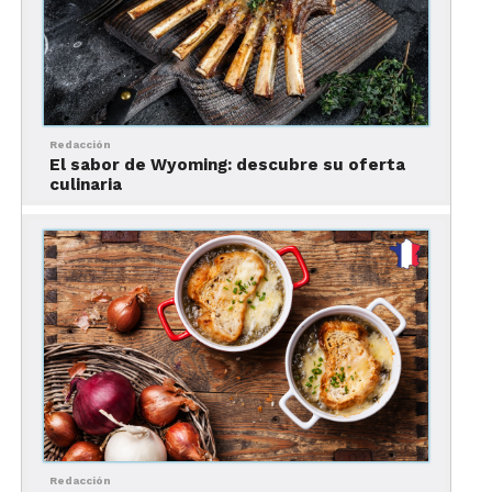
Redacción
El sabor de Wyoming: descubre su oferta
culinaria
¡Su mero Mole! Como decimos los mexicanos y
claro, ¿quién se resiste a este delicioso platillo
insignia de México? Ya sea negro, amarillo, verde,
almendrado con o sin chocolate, todas sus
versiones son una delicia. Y además, su
elaboración es casi artesanal, pues implica la
utilización y balance de ingredientes como chiles,
Redacción