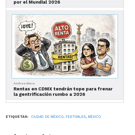
por el Mundial 2026
Debes de leer: Bares que aceptan perros en CDMX
donde seguramente te echarán el perro.
Andrea Meza
Rentas en CDMX tendrán tope para frenar
la gentrificación rumbo a 2026
ETIQUETAS:
CIUDAD DE MÉXICO
,
FESTIVALES
,
MÉXICO
Fotografías de la de las Culturas Amigas: Wikimedia Commons.