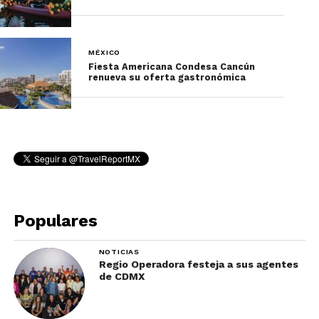
También circulará un boleto del metro
conmemorativo, que tendrá la
imagen de la décima edición de
MÉXICO
Fiesta Americana Condesa Cancún
la Feria Internacional de las Culturas
renueva su oferta gastronómica
Amigas 2018.
De igual forma habrá un día dedicado a
Moscú.
Populares
NOTICIAS
Regio Operadora festeja a sus agentes
de CDMX