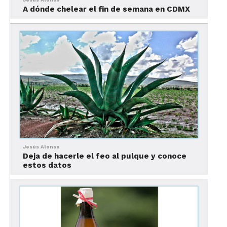
tendrás que probarlo para decidir por ti mismo.
A dónde chelear el fin de semana en CDMX
Ahora, hay dos
tipos de pulque
: el
natural
y el
curado
. El natural tiene un sabor fuerte y en
ocasiones, amargo; el curado, en cambio, es dulce
porque se prepara con frutas, verduras y semillas,
como mango, apio y piñón. Si nunca lo has
probado, te recomendamos empezar con uno de
estos, ¡no sólo vas a querer un pulque, querrás
varios!
¿Cómo tomarlo?
Jesús Alonso
Deja de hacerle el feo al pulque y conoce
estos datos
El mejor
maridaje del pulque
es la
comida
mexicana típica,
ya sean antojitos como
chicharrón o
barbacoa
. De hecho, muchas de las
pulquerías
más tradicionales sirven deliciosa
comida.