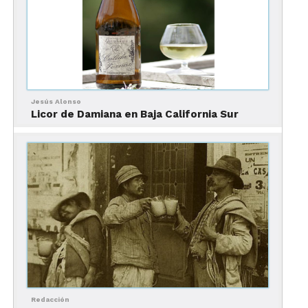
Jesús Alonso
Licor de Damiana en Baja California Sur
Por sus características y naturaleza, un pulque puede caer algo pesado.
Un pulque al año no hace
daño
Redacción