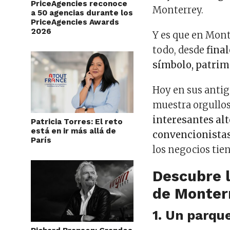
PriceAgencies reconoce
Monterrey.
a 50 agencias durante los
PriceAgencies Awards
2026
Y es que en Mont
todo, desde
fina
símbolo, patrim
Hoy en sus antig
muestra orgullos
interesantes al
Patricia Torres: El reto
está en ir más allá de
convencionistas
París
los negocios tie
Descubre l
de Monter
1. Un parqu