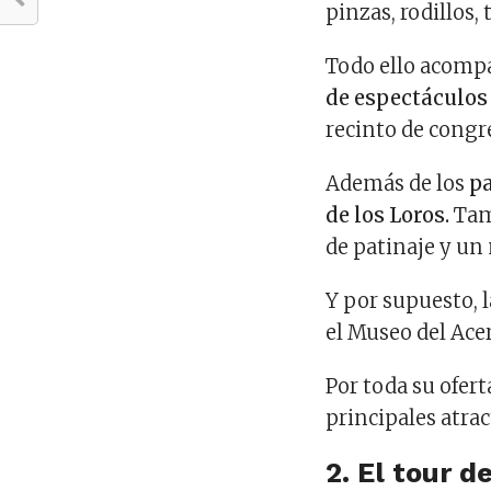
pinzas, rodillos
Todo ello acomp
de espectáculo
recinto de cong
Además de los
p
de los Loros.
Tamb
de patinaje y un
Y por supuesto, l
el Museo del Ace
Por toda su ofert
principales atra
2. El tour d