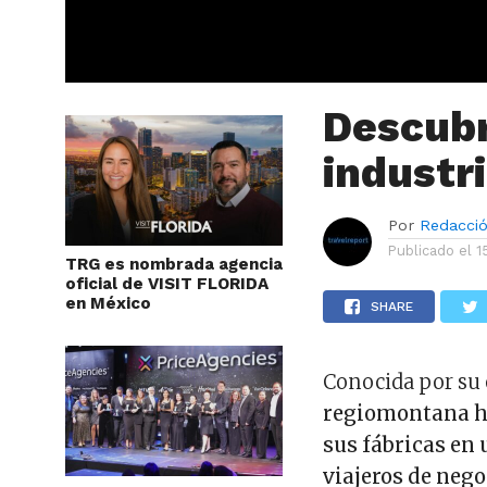
Descubr
industr
Por
Redacci
Publicado el
1
TRG es nombrada agencia
oficial de VISIT FLORIDA
en México
SHARE
Conocida por su 
regiomontana ha
sus fábricas en 
viajeros de nego