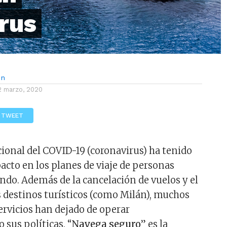
irus
ón
2 marzo, 2020
TWEET
cional del COVID-19 (coronavirus) ha tenido
cto en los planes de viaje de personas
ndo. Además de la cancelación de vuelos y el
s destinos turísticos (como Milán), muchos
ervicios han dejado de operar
sus políticas. “
Navega seguro
” es la