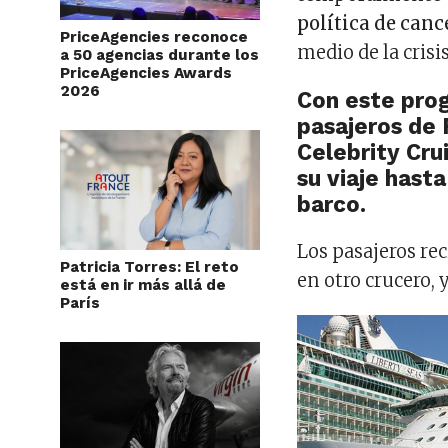
política de can
PriceAgencies reconoce
medio de la crisi
a 50 agencias durante los
PriceAgencies Awards
2026
Con este prog
pasajeros de 
Celebrity Cru
su viaje hasta
barco.
Los pasajeros reci
Patricia Torres: El reto
en otro crucero, 
está en ir más allá de
París