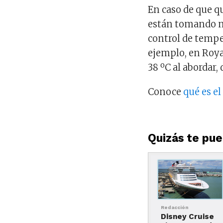
En caso de que qu
están tomando m
control de temper
ejemplo, en Roya
38 ºC al abordar,
Conoce
qué es e
Quizás te pued
Redacción
Disney Cruise