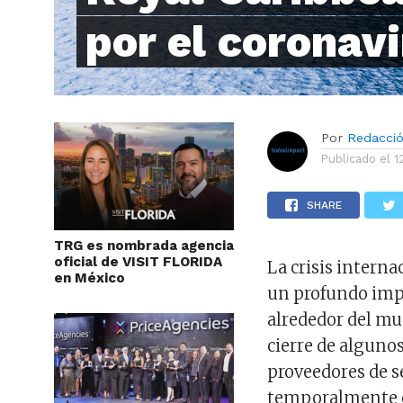
por el coronav
Por
Redacci
Publicado el
1
SHARE
TRG es nombrada agencia
oficial de VISIT FLORIDA
La crisis interna
en México
un profundo impa
alrededor del mu
cierre de alguno
proveedores de s
temporalmente o 