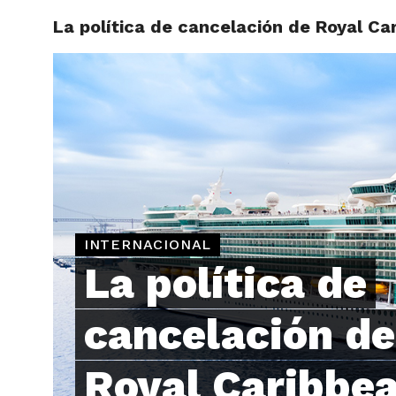
La política de cancelación de Royal Ca
ARTÍCU
INTERNACIONAL
La política de
cancelación de
Royal Caribbe