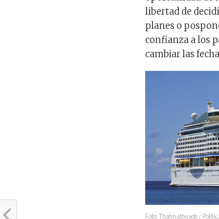
libertad de deci
planes o pospone
confianza a los 
cambiar las fecha
Foto: Thatmattwade / Políti