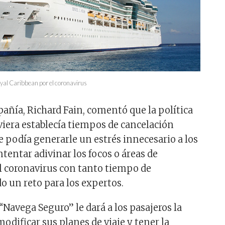
oyal Caribbean por el coronavirus
pañía, Richard Fain, comentó que la política
aviera establecía tiempos de cancelación
e podía generarle un estrés innecesario a los
intentar adivinar los focos o áreas de
l coronavirus con tanto tiempo de
o un reto para los expertos.
e “Navega Seguro” le dará a los pasajeros la
odificar sus planes de viaje y tener la