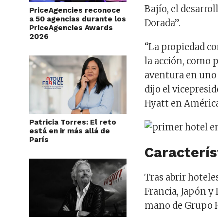
Bajío, el desarro
PriceAgencies reconoce
a 50 agencias durante los
Dorada”.
PriceAgencies Awards
2026
“La propiedad c
la acción, como
aventura en uno 
dijo el vicepresi
Hyatt en América
Patricia Torres: El reto
está en ir más allá de
París
Caracterís
Tras abrir hotele
Francia, Japón y 
mano de Grupo H