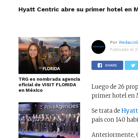
Hyatt Centric abre su primer hotel en 
ARTÍCU
Por
Redacci
Publicado el
2
SHARE
TRG es nombrada agencia
oficial de VISIT FLORIDA
Luego de 26 prop
en México
primer hotel en 
Se trata de
Hyatt
país con 140 hab
Anteriormente, 