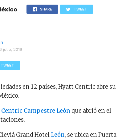
México
LOS
REVIEWS
EVENTOS
GASTRONOMÍA
NOTICIAS
SHARE
TWEET
ón
6 julio, 2019
TWEET
iedades en 12 países, Hyatt Centric abre su
México.
 Centric Campestre León
que abrió en el
itaciones.
Cleviá Grand Hotel
León
, se ubica en Puerta