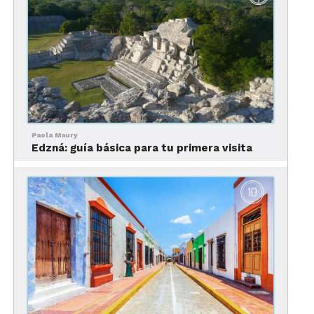
Campeche, de los mejores
hoteles de Campeche
Paola Maury
Edzná: guía básica para tu primera visita
Los mejores hoteles de Campeche
Para quién es busquen una opción de lujo donde
hospedarse en Campeche,
este hotel
de la cadena
Marriott es una opción estupenda. Ubicado en el
corazón antiguo de la ciudad, se encuentra dentro