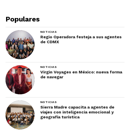
A la vez, tiene una agradable piscina y pintorescos
rincones con aires coloniales. Su desayuno buffet
Populares
es uno de los mejores de la ciudad.
NOTICIAS
Ojo: no hay elevador y algunas habitaciones
Regio Operadora festeja a sus agentes
de CDMX
(interiores) no tienen ventana
Hotel Boutique Casa Don
NOTICIAS
Gustavo
Virgin Voyages en México: nueva forma
de navegar
NOTICIAS
Sierra Madre capacita a agentes de
viajes con inteligencia emocional y
geografía turística