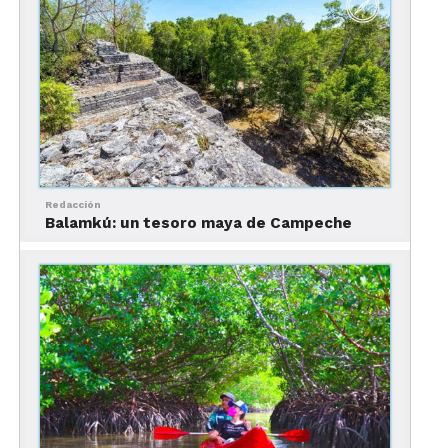
Los mejores hoteles de la
ciudad de Campeche
Gamma Campeche
Malecón
Redacción
Balamkú: un tesoro maya de Campeche
Los mejores hoteles de Campeche