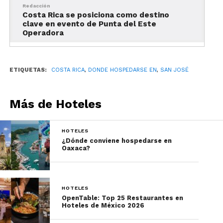
Redacción
Costa Rica se posiciona como destino
clave en evento de Punta del Este
Operadora
ETIQUETAS:
COSTA RICA
,
DONDE HOSPEDARSE EN
,
SAN JOSÉ
Más de Hoteles
HOTELES
¿Dónde conviene hospedarse en
Oaxaca?
HOTELES
Gran Hotel Costa Rica,
OpenTable: Top 25 Restaurantes en
Hoteles de México 2026
Curio Collection by Hilton