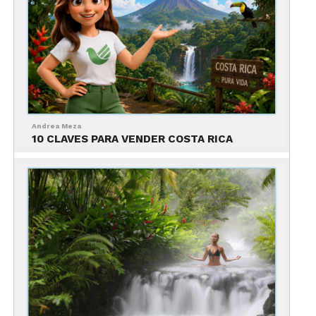
Andrea Meza
10 CLAVES PARA VENDER COSTA RICA
Centro
: la zona central de la ciudad te espera con
actividad constante, excelente conectividad, vida
nocturna y atracciones como el Teatro Nacional, el
Museo del Jade, el Museo del Oro y el Museo