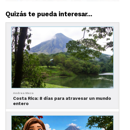
Quizás te pueda interesar...
Las mejores zonas donde hospedarse en San José
La capital tica es relativamente pequeña, pero
elegir la zona correcta para hospedarte es
fundamental para disfrutar de tu estancia. A
continuación, un breve resumen de los mejores
barrios:
Andrea Meza
Costa Rica: 8 días para atravesar un mundo
entero