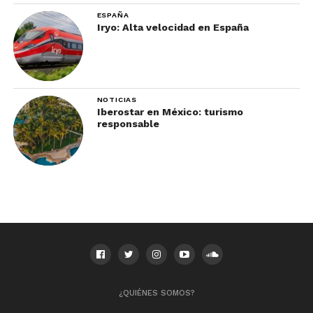
ESPAÑA
Iryo: Alta velocidad en España
NOTICIAS
Iberostar en México: turismo
responsable
Los mejores hoteles de San José, Costa Rica
Un favorito para familias y para amigos amantes
de la vida nocturna, este
hotel
cerca del centro de
la ciudad tiene todo lo que necesitas para una
estancia cómoda y además, amable para el bolsillo.
Cuenta con habitaciones, suites y apartamentos
¿QUIÉNES SOMOS?
con todo desde aire acondicionado hasta pantalla