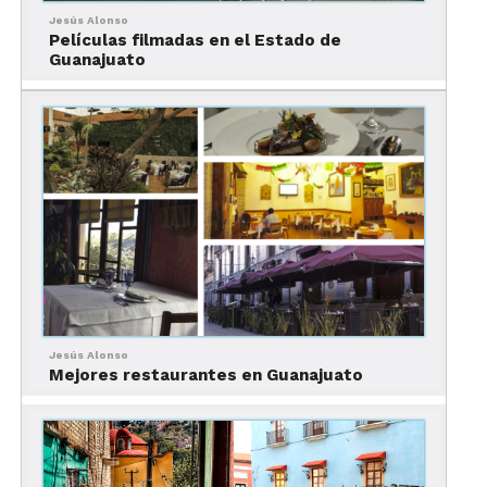
Jesús Alonso
Películas filmadas en el Estado de
Guanajuato
3. Leyenda: La condesa del
pedreguero
Jesús Alonso
Mejores restaurantes en Guanajuato
Durante el siglo XVIII, vivió una condesa de
enorme fortuna e incomparable belleza conocida
por sus aventuras amorosas, crímenes y
extravagancias. Un día, llena de nostalgia, se