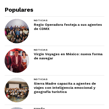
derecho permitiendo que Carlos le otorgara le
Populares
último beso en el dorso de la mano.
El callejón del beso es, sin duda, una de las
NOTICIAS
leyendas más populares no sólo de
Guanajuato
,
Regio Operadora festeja a sus agentes
sino de México.
de CDMX
¡Conoce más historias con
Travel Report
!
NOTICIAS
Virgin Voyages en México: nueva forma
de navegar
NOTICIAS
Sierra Madre capacita a agentes de
viajes con inteligencia emocional y
geografía turística
ESPAÑA