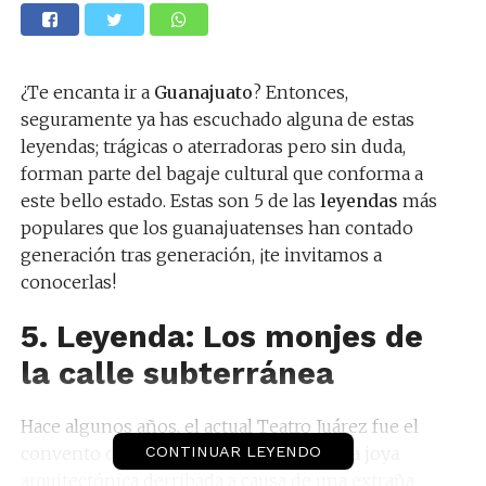
¿Te encanta ir a
Guanajuato
? Entonces,
seguramente ya has escuchado alguna de estas
leyendas; trágicas o aterradoras pero sin duda,
forman parte del bagaje cultural que conforma a
este bello estado. Estas son 5 de las
leyendas
más
populares que los guanajuatenses han contado
generación tras generación, ¡te invitamos a
conocerlas!
5. Leyenda: Los monjes de
la calle subterránea
Hace algunos años, el actual Teatro Juárez fue el
convento de San Pedro de Alcántara, una joya
CONTINUAR LEYENDO
arquitectónica derribada a causa de una extraña