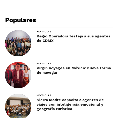
Populares
NOTICIAS
Foto: Salto de Xala
Regio Operadora festeja a sus agentes
de CDMX
Una carta balanceada, alimentos gourmet
tradicionales con un toque internacional y con
muy buen sabor. Lo mejor de este restaurante en
NOTICIAS
Xalapa es que sus precios están acordes al servicio
Virgin Voyages en México: nueva forma
de navegar
y a la calidad de sus alimentos. ¡No te lo pierdas!
6.- Asadero Cien
NOTICIAS
Sierra Madre capacita a agentes de
viajes con inteligencia emocional y
geografía turística