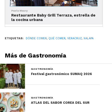
Foto: Ameyali
Paola Maury
Restaurante Baby Grill Terraza, estrella de
Un restaurante rodeado de bellos jardines, para
la cocina urbana
tener desayunos con familiares o amigos, sin
pensar en el tiempo. Por sus platillos y el servicio
es considerado por los locales como uno de los
ETIQUETAS:
DÓNDE COMER
,
QUÉ COMER
,
VERACRUZ
,
XALAPA
mejores restaurantes en Xalapa
. Así que anímate
a descubrirlo y consciente a tu paladar.
Más de Gastronomía
4.- La Estancia de los
Tecajetes
GASTRONOMÍA
Festival gastronómico SUMAQ 2026
GASTRONOMÍA
ATLAS DEL SABOR COREA DEL SUR