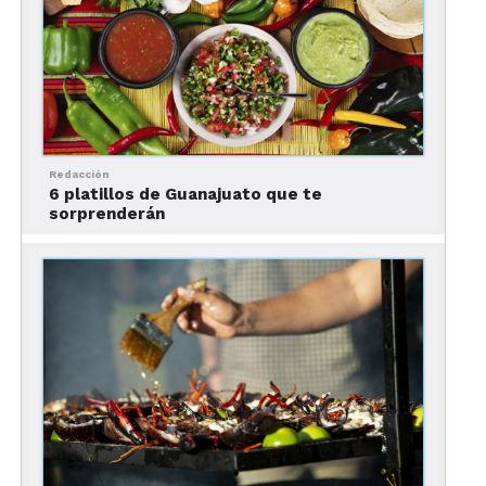
1.- La hostería de la Candela
Redacción
6 platillos de Guanajuato que te
sorprenderán
Un lugar para conocer la auténtica cocina
xalapeña
. La atención, el lugar y la comida hacen
que en este restaurante en Xalapa los comensales
vivan una
experiencia culinaria regional única
.
Se encuentra ubicado dentro del hotel
El Mesón