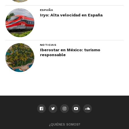
ESPAÑA
Iryo: Alta velocidad en España
Foto: Asadero Cien
NOTICIAS
Iberostar en México: turismo
Si vas por comer carne, este es el lugar. Lo anterior
responsable
se debe a que es un restaurante de carnes
esencialmente, se puede fumar en los espacios
abiertos, y excelente carta de vinos, y adecuada
atención, recomendable para el turista que busca
descubrir y saborear la cocina Xalapeña o
Veracruzana, ya que este restaurante cuenta con
una carta de platillos típicos y cortes de carne.
7.- La Parroquia
¿QUIÉNES SOMOS?