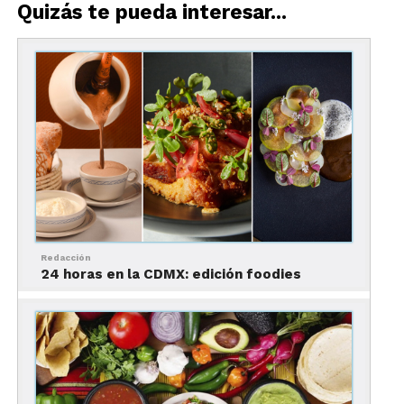
Quizás te pueda interesar...
Foto: Osteria Francesca
Redacción
24 horas en la CDMX: edición foodies
El primer lugar de la lista de los mejores
restaurantes del mundo, desde ya hace algunos
años, se lo lleva la
Osteria Francescana
, del chef
Massimo Bottura. Su cocina reinterpreta los
platillos clásicos italianos. Algunos de sus platos