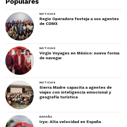
Populares
NOTICIAS
Regio Operadora festeja a sus agentes
de CDMX
NOTICIAS
Virgin Voyages en México: nueva forma
de navegar
Foto: Gaggan Anand
Ubicado en la capital tailandesa, el
Gaggan
es un
emprendimiento del chef Gaggan Anand. Su
NOTICIAS
Sierra Madre capacita a agentes de
menú está dedicado a la cocina india progresiva.
viajes con inteligencia emocional y
Está inspirado en productos frescos y en la riqueza
geografía turística
gastronómica de diversas regiones de la India, la
comida callejera y los propios recuerdos infantiles
del chef. Su menú de degustación cuenta con más
ESPAÑA
Iryo: Alta velocidad en España
de 25 platos servidos en porciones pequeñas.