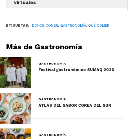
virtuales
hermosas vistas de la bahía.
Eleven Madison Park (Nueva
ETIQUETAS:
DÓNDE COMER
,
GASTRONOMÍA
,
QUÉ COMER
York, Estados Unidos)
Más de Gastronomía
GASTRONOMÍA
Festival gastronómico SUMAQ 2026
GASTRONOMÍA
ATLAS DEL SABOR COREA DEL SUR
GASTRONOMÍA
Foto: Elevan Madison Park