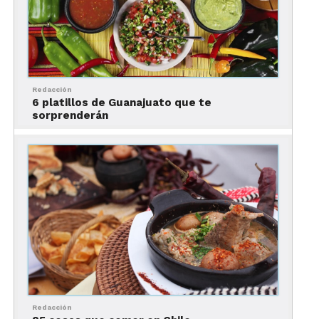
más conocidos son, “cinco edades del Parmagiano
Reggiano” y “Ups! Se me cayó la tarta de limón”.
El Celler de Can Roca (Girona,
España)
Redacción
6 platillos de Guanajuato que te
sorprenderán
Redacción
Foto: E_Calamar