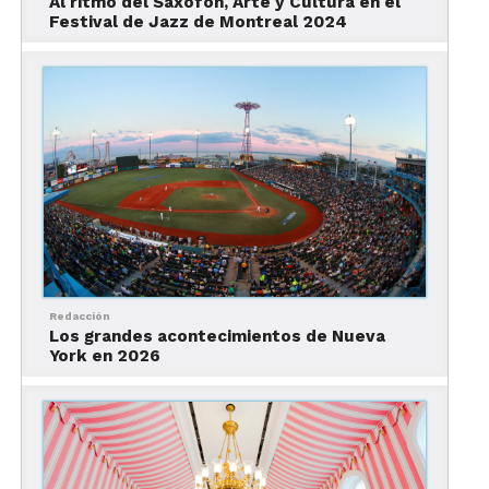
Al ritmo del Saxofón, Arte y Cultura en el
horas.
Festival de Jazz de Montreal 2024
Si quieres entrar gratis, podrás entrar a Van Gogh
Alive los últimos miércoles de cada mes de
febrero, marzo y abril.
Ojo, ya no hay boletos para acudir durante febrero.
Compra en línea para marzo, abril y mayo
aquí.
Redacción
Los grandes acontecimientos de Nueva
York en 2026
Nuestras recomendaciones