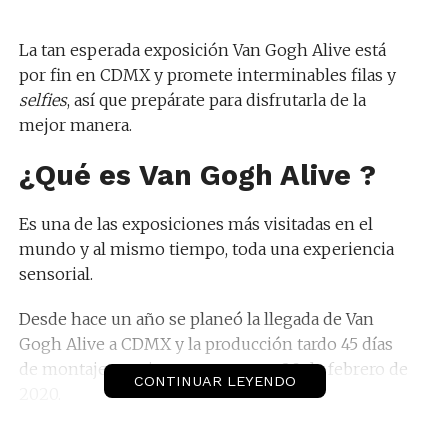
La tan esperada exposición Van Gogh Alive está
por fin en CDMX y promete interminables filas y
selfies
, así que prepárate para disfrutarla de la
mejor manera.
¿Qué es
Van Gogh Alive
?
Es una de las exposiciones más visitadas en el
mundo y al mismo tiempo, toda una experiencia
sensorial.
Desde hace un año se planeó la llegada de Van
Gogh Alive a CDMX y la producción tardo 45 días
de montaje para inaugurarse este 20 de febrero de
CONTINUAR LEYENDO
2020.
Más de 3mil imágenes del artista a gran escala se