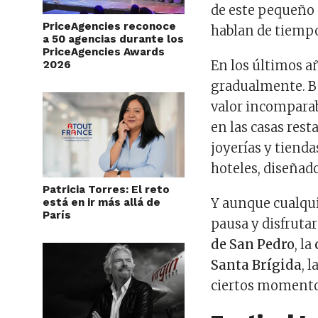
de este pequeño 
PriceAgencies reconoce
hablan de tiempo
a 50 agencias durante los
PriceAgencies Awards
En los últimos 
2026
gradualmente. Ba
valor incomparab
en las casas rest
joyerías y tiend
hoteles, diseñado
Patricia Torres: El reto
Y aunque cualqu
está en ir más allá de
París
pausa y disfrutar
de San Pedro
, la
Santa Brígida
, l
ciertos momentos