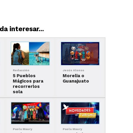
a interesar...
Redacción
Jesús Alonso
5 Pueblos
Morelia o
Mágicos para
Guanajuato
recorrerlos
sola
Paola Maury
Paola Maury