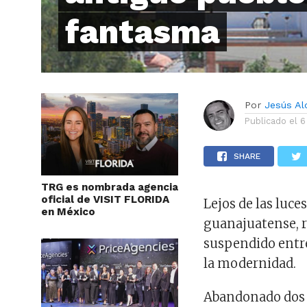
fantasma
Por
Jesús A
Publicado el
6
SHARE
TRG es nombrada agencia
oficial de VISIT FLORIDA
Lejos de las luce
en México
guanajuatense, 
suspendido entre 
la modernidad.
Abandonado dos v