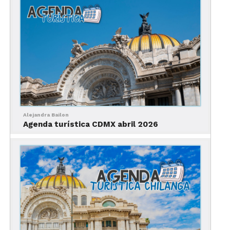
Xáltocan. La mujer, se impulsó con todas sus
fuerzas y arrastrándose al pie del árbol recogió
una olla y una escoba hecha de varas mientras
pedía a los hombres que la ayudaran a levantarse
de nuevo y que la guiaran a su hogar, pues alegaba
que había tenido un accidente y necesitaba llegar
urgentemente con su marido.
La Decisión
Alejandra Bailon
Agenda turística CDMX abril 2026
Algunos hombres valientes se mostraron
dispuestos a llevar a la mujer hasta su casa, tocaron
a la puerta y salió un señor que dijo ser su esposo
y le dijeron que su señora estaba en Xochimilco,
que les diera permiso de pasar a su cocina porque
ahí estaban las piernas de su esposa. El señor se
quedó asombrado. Juntos se dirigieron hacia la
cocina donde estaban las piernas en forma de