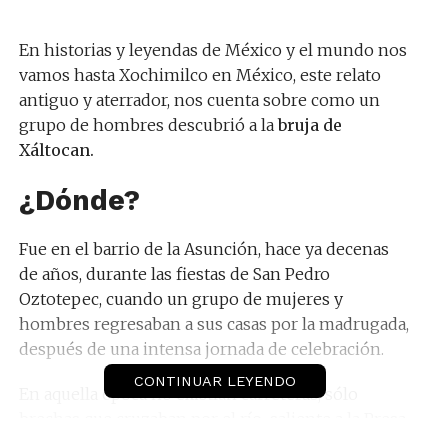
En historias y leyendas de México y el mundo nos
vamos hasta Xochimilco en México, este relato
antiguo y aterrador, nos cuenta sobre como un
grupo de hombres descubrió a la
bruja de
Xáltocan
.
¿Dónde?
Fue en el barrio de la Asunción, hace ya decenas
de años, durante las fiestas de San Pedro
Oztotepec, cuando un grupo de mujeres y
hombres regresaban a sus casas por la madrugada,
después de una intensa jornada de celebración.
CONTINUAR LEYENDO
En aquella época no existían carreteras, sólo
brechas que cruzaban por el río saliente a la Presa
de San Lucas y que directamente se dirigían a la