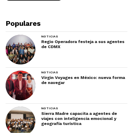
Populares
NOTICIAS
Regio Operadora festeja a sus agentes
de CDMX
Trajineras ??️???? #mexico #cdmx
#xochimilco #colors
Una publicación compartida de Marian ?do (@gulag0rkestar) el
NOTICIAS
Virgin Voyages en México: nueva forma
de navegar
¡Visita más lugares y
conoce sus leyendas!
NOTICIAS
Sierra Madre capacita a agentes de
viajes con inteligencia emocional y
geografía turística