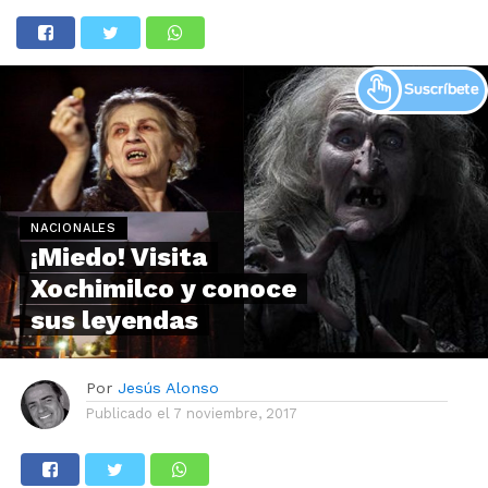
NACIONALES
¡Miedo! Visita
Xochimilco y conoce
sus leyendas
Por
Jesús Alonso
Publicado el
7 noviembre, 2017