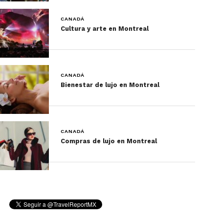
CANADÁ
Cultura y arte en Montreal
CANADÁ
Bienestar de lujo en Montreal
Banff & Lake Louise Tourism / Paul Zizka Photography.
CANADÁ
Compras de lujo en Montreal
El parque nacional de Jasper
, el más grande de las
Montañas Rocosas, y su población homónima, no
se quedan atrás en atractivos, pues cuentan con
resorts de esquí, uno de los teléfericos más largos
de Norteamérica, glaciares, lagos y mucho más.
Además de todo lo anterior, en Alberta se