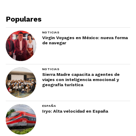
Botánico y descansar un poco, seguí a mi segunda
parada del día: el Planetario Rio Tinto Alcan, a sólo
Populares
unos minutos.
El Planetario Rio Tinto Alcan,
NOTICIAS
Virgin Voyages en México: nueva forma
un imperdible del Space for
de navegar
Life
NOTICIAS
Sierra Madre capacita a agentes de
viajes con inteligencia emocional y
geografía turística
ESPAÑA
Iryo: Alta velocidad en España
Foto: Espace pour la vie (Daniel Choinière) / Space for Life (Espace pour la
Vie)