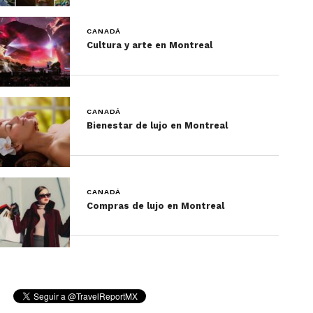
y el jardín en general.
CANADÁ
Cultura y arte en Montreal
CANADÁ
Bienestar de lujo en Montreal
Foto: Michel Tremblay / Space for Life (Espace pour la vie)
CANADÁ
Compras de lujo en Montreal
Aunque no me tocó en mi visita, me enteré que a
lo largo del año hay varios eventos, como el
Butterflies Go Free
(febrero) y el
Gardens of Light
(septiembre a finales de octubre).
Tras comer algo en el restaurante del Jardín