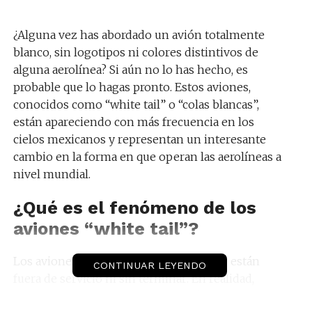
¿Alguna vez has abordado un avión totalmente
blanco, sin logotipos ni colores distintivos de
alguna aerolínea?
Si aún no lo has hecho, es
probable que lo hagas pronto
. Estos aviones,
conocidos como “white tail” o “colas blancas”,
están apareciendo con más frecuencia en los
cielos mexicanos y representan un interesante
cambio en la forma en que operan las aerolíneas a
nivel mundial
.
¿Qué es el fenómeno de los
aviones “white tail”?
Los aviones completamente blancos no están
CONTINUAR LEYENDO
fuera de servicio ni sin terminar
. En realidad,
forman parte de una estrategia sofisticada