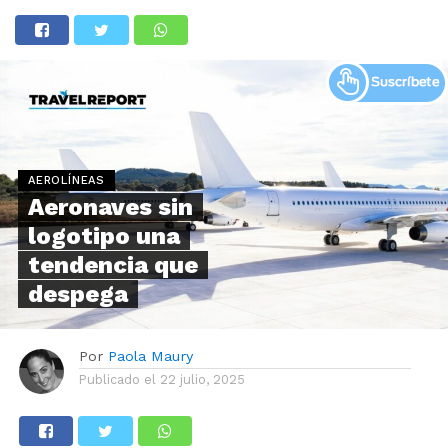
AEROLÍNEAS
Aeronaves sin
logotipo una
tendencia que
despega
Por
Paola Maury
Publicado el
22 julio, 2025