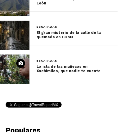
León
introducido algún roedor, pegó el ojo en el
agujero a la vez que intento alumbrarse con la luz
del cirio y de pronto se mostró aterrorizado y gritó
ESCAPADAS
¡
SANTO DIOS
!
El gran misterio de la calle de la
quemada en CDMX
ESCAPADAS
La isla de las muñecas en
Xochimilco, que nadie te cuente
Comenzó a rezar y retrocediendo poco a poco se
alejó de ahí, al día siguiente las obras de
construcción de la catedral se paralizaron, el
Populares