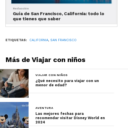
Redacción
Guía de San Francisco, California: todo lo
que tienes que saber
Ver esta publicación en Instagram
ETIQUETAS:
CALIFORNIA
,
SAN FRANCISCO
Más de Viajar con niños
VIAJAR CON NIÑOS
¿Qué necesito para viajar con un
menor de edad?
Una publicación compartida por Exploratorium (@exploratorium)
AVENTURA
Las mejores fechas para
recomendar visitar Disney World en
2024
Otra visita que nunca falla en San Francisco con