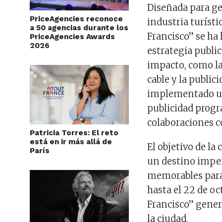
Diseñada para ge
PriceAgencies reconoce
industria turíst
a 50 agencias durante los
Francisco” se ha
PriceAgencies Awards
2026
estrategia public
impacto, como la 
cable y la public
implementado una
publicidad progr
colaboraciones co
Patricia Torres: El reto
está en ir más allá de
El objetivo de l
París
un destino imper
memorables para
hasta el 22 de o
Francisco” gener
la ciudad.