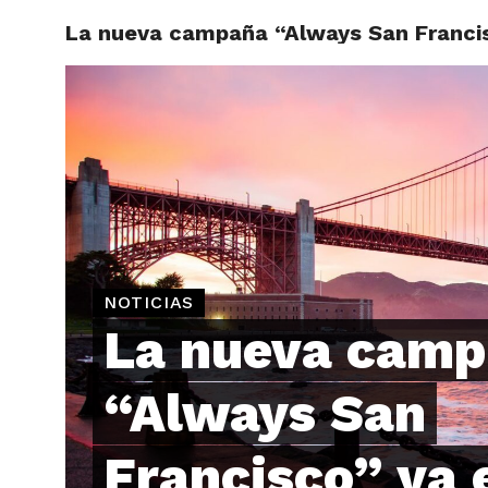
La nueva campaña “Always San Franci
ARTÍCU
NOTICIAS
La nueva cam
“Always San
Francisco” ya 