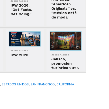
Jesús Alonso
“American
IPW 2026:
Originals” vs.
“Get Facts.
“México está
Get Going.”
de moda”
Jesús Alonso
IPW 2026
Jesús Alonso
Jalisco,
promoción
turística 2026
S
,
ESTADOS UNIDOS
,
SAN FRANCISCO
,
CALIFORNIA