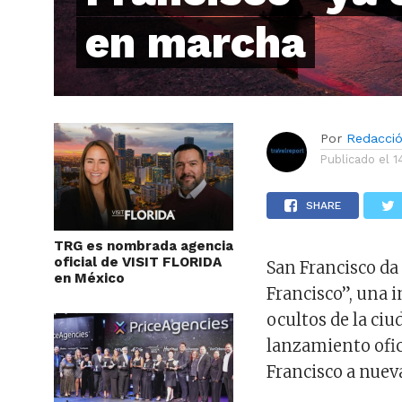
en marcha
Por
Redacci
Publicado el
1
SHARE
TRG es nombrada agencia
oficial de VISIT FLORIDA
San Francisco da
en México
Francisco”, una i
ocultos de la ciu
lanzamiento ofic
Francisco a nuev