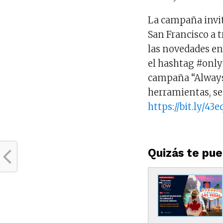
La campaña invita
San Francisco a t
las novedades en 
el hashtag #only
campaña “Always 
herramientas, se 
https://bit.ly/43
Quizás te pued