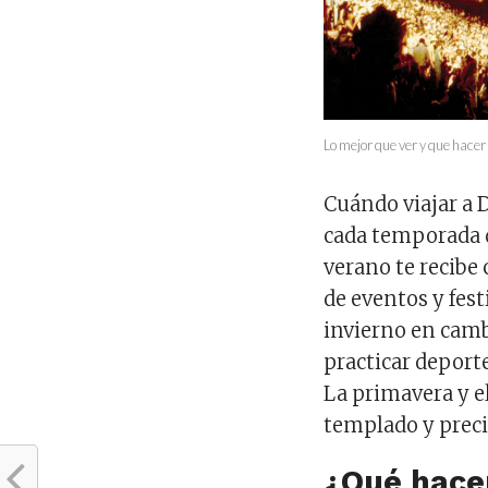
Lo mejor que ver y que hace
Cuándo viajar a 
cada temporada d
verano te recibe 
de eventos y fest
invierno en cambi
practicar deporte
La primavera y el
templado y preci
¿Qué hace