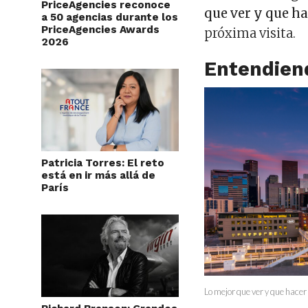
PriceAgencies reconoce
que ver y que h
a 50 agencias durante los
PriceAgencies Awards
próxima visita.
2026
Entendien
Patricia Torres: El reto
está en ir más allá de
París
Lo mejor que ver y que hace