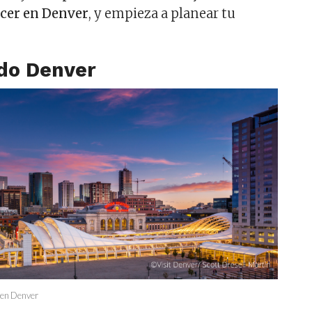
acer en Denver
, y empieza a planear tu
do Denver
r en Denver