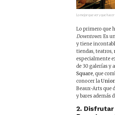
Lo mejor que ver y que hace
Lo primero que h
Downtown
. Es u
y tiene incontable
tiendas, teatros,
especialmente e
de 30 galerías y a
Square
, que com
conocer la
Union
Beaux-Arts que d
y bares además d
2. Disfruta