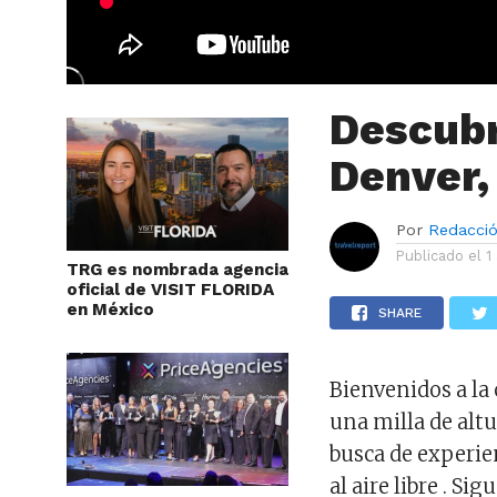
Descubr
Denver,
Por
Redacci
Publicado el
1
TRG es nombrada agencia
oficial de VISIT FLORIDA
en México
SHARE
Bienvenidos a la 
una milla de altu
busca de experie
al aire libre . S