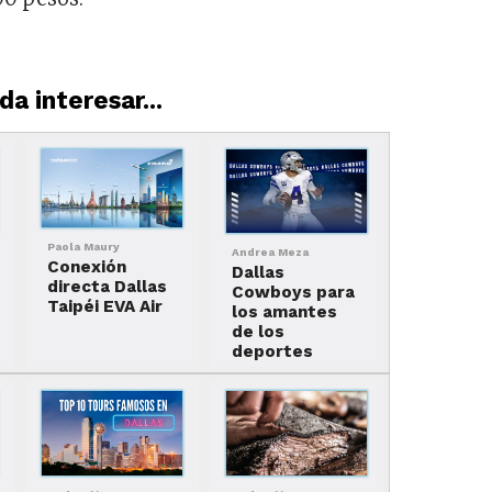
a interesar...
Paola Maury
Andrea Meza
Conexión
Dallas
directa Dallas
Cowboys para
Taipéi EVA Air
los amantes
de los
deportes