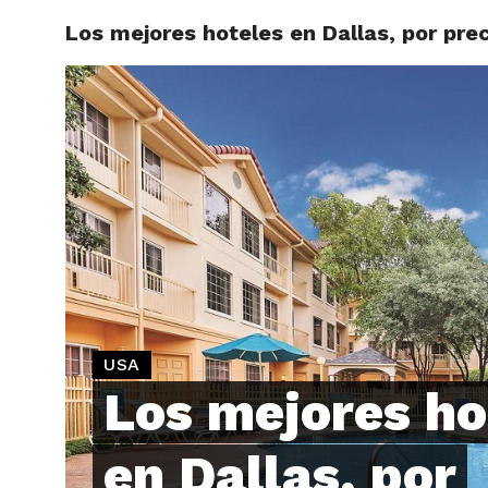
Los mejores hoteles en Dallas, por prec
ARTÍCU
USA
Los mejores ho
en Dallas, por