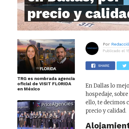
precio y calida
Por
Redacci
Publicado el
1
SHARE
TRG es nombrada agencia
oficial de VISIT FLORIDA
En Dallas lo mejo
en México
hospedaje, sobre
ello, te decimos
precio y calidad.
Alojamient