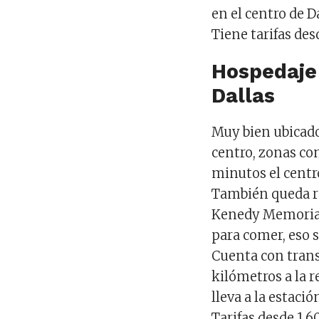
en el centro de D
Tiene tarifas des
Hospedaje
Dallas
Muy bien ubicado
centro, zonas co
minutos el centr
También queda r
Kenedy Memorial
para comer, eso s
Cuenta con trans
kilómetros a la r
lleva a la estació
Tarifas desde 1,6