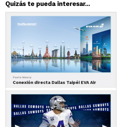
Quizás te pueda interesar...
La ciudad tiene numerosos viñedos que es posible
visitar y hacer una degustación de vinos que se
producen en la región.
Algunos de los más visitados
son
Delaney
Vineyards
, el más grande en el área
del
Metro
plex
y
D’Vine
Wine.
L
a
ruta vinícola
se le conoce con el
nombre
de
Grapevine
. Es aco
nsejable realizar este
Paola Maury
trayecto y ver
los lagos Lewisville,
Joe
Pool
Conexión directa Dallas Taipéi EVA Air
y
Grapevine
.
Las mejores cosas en
Dallas, asistir a un
concierto