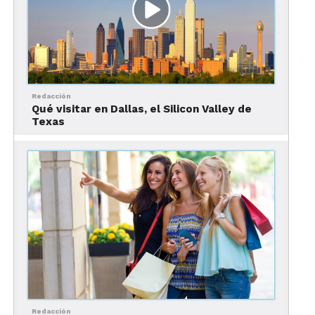
¿A
qué
niño no le gustaría vencer a un T-
rex
en
una carrera a pie?
Basta amarrarse
los
tenis
y correr contra un
dinosaurio virtual en el
Sports
Hall
Redacción
del
Museo
Perot
de la Naturaleza y la Ciencia.
Qué visitar en Dallas, el Silicon Valley de
Texas
Otro de los atractivos
de este lugar
es el área de
juegos para niños con motivos de Dallas y las
mesas de agua.
Las mejores cosas que
hacer en Dallas, observar
la ciudad desde las alturas
Redacción