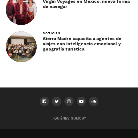
Virgin Voyages en México: nueva forma
VEGAS EN PAREJA: QUÉ HACER EN LA CIUDAD
de navegar
DEL PECADO <-<-
NOTICIAS
Sierra Madre capacita a agentes de
viajes con inteligencia emocional y
geografía turística
¿QUIÉNES SOMOS?