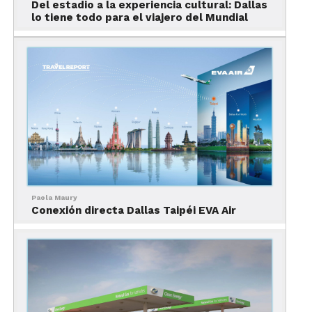
Del estadio a la experiencia cultural: Dallas
Cowboys Pro Shop. Allí encontrarás playeras,
lo tiene todo para el viajero del Mundial
camisetas y todo tipo de mercancía en azul y
plateado. Ten en cuenta que la sede oficial y lugar
de práctica de los Cowboys es The Star, en la
ciudad de Frisco.
Dallas Mavericks
Paola Maury
Conexión directa Dallas Taipéi EVA Air