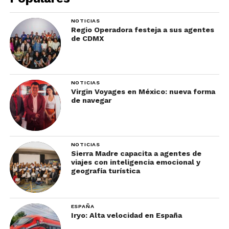
NOTICIAS
Regio Operadora festeja a sus agentes
de CDMX
NOTICIAS
Virgin Voyages en México: nueva forma
de navegar
Foto: Jim Cowsert
El equipo de las Grandes Ligas de Béisbol
Texas
Rangers
es un referente de los deportes en Dallas.
NOTICIAS
Antes de tener el nombre Texas Rangers, en
Sierra Madre capacita a agentes de
viajes con inteligencia emocional y
honor a la agencia policiaca texana, jugaron con
geografía turística
los nombres Washington Senators y Twins. Su
temporada regular va de marzo a octubre.
ESPAÑA
Su sede es el estadio Globe Life Park, un estadio
Iryo: Alta velocidad en España
de estilo retro ubicado en Arlington, entre Dallas y