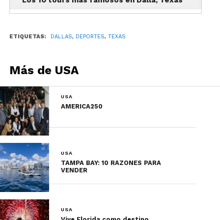
estadio, como las suites de lujo y las salas de
celebración. Puedes reservar
aquí
.
ETIQUETAS:
DALLAS
,
DEPORTES
,
TEXAS
Dallas Stars
Más de USA
USA
AMERICA250
USA
TAMPA BAY: 10 RAZONES PARA
VENDER
Foto: VisitDallas
USA
Vive Florida como destino