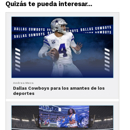
Quizás te pueda interesar...
Andrea Meza
Foto: James D. Smith
Dallas Cowboys para los amantes de los
deportes
Nuestra guía de deportes en Dallas comienza con
los famosos
Dallas Cowboys
, o Vaqueros de Dallas,
uno de los equipos de futbol americano más
queridos de la ciudad y de todo Estados Unidos.