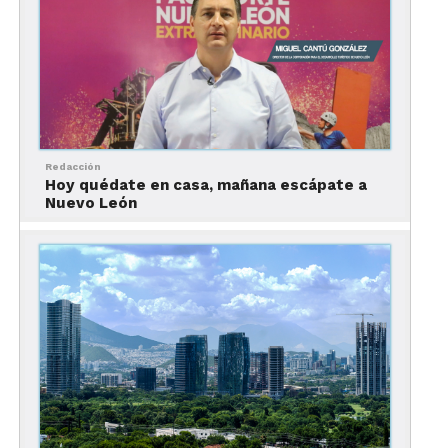
Redacción
Hoy quédate en casa, mañana escápate a
En los próximos años, Nuevo León, explica
Nuevo León
Cantún, será sede de grandes eventos, gracias al
esfuerzo que la Corporación que preside junto con
la OCV de Monterrey han realizado en los últimos
años para ganar eventos de talla internacional.
Entre los eventos que se llevarán a cabo en la
entidad, sobresalen el
International Conference
on Eating Disorders
, el 52
Congreso Nacional de
la Sociedad Matemática Mexicana
,
Congreso
Nacional de Ortopedia y Traumatología
.