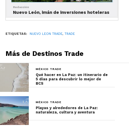
Redacción
Además, se realizará, en el 2020, el
Automobile
Nuevo León, imán de inversiones hoteleras
México
, el salón profesional de la industria
automotriz más importante del país, en
Monterrey.
ETIQUETAS:
NUEVO LEON TRADE
,
TRADE
También, Nuevo León será sede del
International
Academy of Cytology
y del
Congreso Mexicano
Más de Destinos Trade
del Petroleo.
MÉXICO TRADE
Nuevo León ha sido sede de grandes eventos
Qué hacer en La Paz: un itinerario de
internacionales como
Ironman 70.3
, el
Congreso
5 días para descubrir lo mejor de
BCS
Mexicano de Ginecología y Obstetricia.
También destacan el
Congreso Mundial de
MÉXICO TRADE
Fundición
y la
Conferencia Internacional sobre
Playas y alrededores de La Paz:
naturaleza, cultura y aventura
la Financiación para el Desarrollo
, organizado
por la ONU, entre muchos otros.