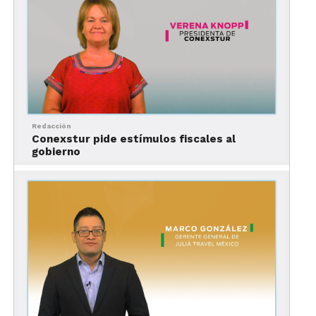
Dijo que es importante no bajar la guardia, pues
pronto habrán de sacar de esta situación las
mejores lecciones de vida y salir fuertes.
Aseguró que hay un reto por delante y una gran
responsabilidad con sus colaboradores,
compañeros, familias y clientes.
Redacción
“Hay que recordar que estamos hechos de sueños
Conexstur pide estímulos fiscales al
gobierno
y estos también se contagian”.
Recomendó hablar con los clientes y juntos
empezar a planear sus próximos viajes, las
próximas vacaciones, las próximas aventuras, el
entusiasmo debe prevalecer para que prevalezca la
actividad.
La capacitación es clave en
época de crisis