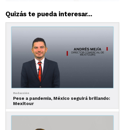
Quizás te pueda interesar...
La mayoría de los destinos turísticos de Europa se encuentran desiertos.
Dijo que esta contingencia ayudará a ser mejores y
a valorar más la actividad turística, a celebrar la
vida con todo lo bueno y lo no tan bueno
Redacción
La industria turística, hoy vulnerada por
Pese a pandemia, México seguirá brillando:
acontecimientos fuera de nuestro control, sin
Mexitour
duda, volverá a revitalizarse y habrá de dar de
nuevo grandes satisfacciones.