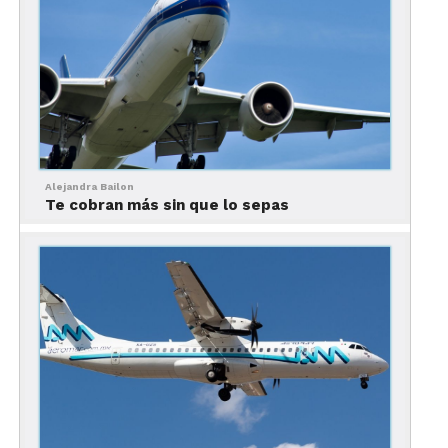
viable en términos económicos).
Alejandra Bailon
Te cobran más sin que lo sepas
¿Cuál es el riesgo de contagiarse de Covid-19 en un avión?
Sin embargo, el riesgo aumenta
exponencialmente si tienes la mala suerte de que
haya una persona enferma en tu vuelo (y además,
contagiosa), que está suficientemente cerca de ti y
que, además, no use mascarilla o se la quite en el
momento equivocado.