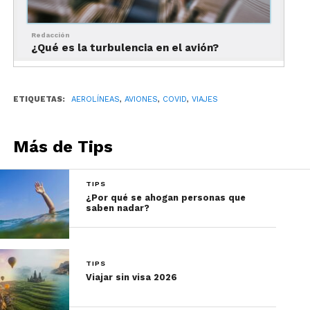
¿Cuál es el riesgo de contagiarse de Covid-19 en un avión?
Redacción
¿Qué es la turbulencia en el avión?
Tip: considera que muchas aerolíneas exigen
cubrebocas de grado médico, como la KN-95 o la
NK-95. También es mucho más seguro usar una
ETIQUETAS:
AEROLÍNEAS
,
AVIONES
,
COVID
,
VIAJES
careta.
Si ya tomaste la decisión de volar, aquí te dejamos
Más de Tips
algunos
tips para cuidarte durante el vuelo
.
TIPS
¿Por qué se ahogan personas que
saben nadar?
TIPS
Viajar sin visa 2026