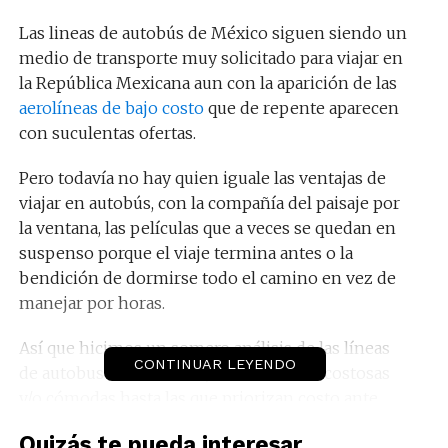
Las lineas de autobús de México siguen siendo un
medio de transporte muy solicitado para viajar en
la República Mexicana aun con la aparición de las
aerolíneas de bajo costo
que de repente aparecen
con suculentas ofertas.
Pero todavía no hay quien iguale las ventajas de
viajar en autobús, con la compañía del paisaje por
la ventana, las películas que a veces se quedan en
suspenso porque el viaje termina antes o la
bendición de dormirse todo el camino en vez de
manejar por horas.
Así que hicimos un somero análisis de las líneas
CONTINUAR LEYENDO
de autobuses en México, desde las más costosas
y/o cómodas hasta las que priorizan costo ante
comodidad, para contarte lo bueno, lo malo y lo
Quizás te pueda interesar...
peor de cada una, porque todas tienen sus ventajas