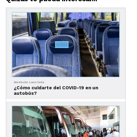
y sus desventajas.
Modesto Laurrieta
¿Cómo cuidarte del COVID-19 en un
autobús?
Líneas de autobús en
México: lo bueno, lo malo y
lo feo
ETN