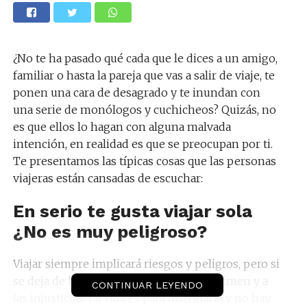
¿No te ha pasado qué cada que le dices a un amigo,
familiar o hasta la pareja que vas a salir de viaje, te
ponen una cara de desagrado y te inundan con
una serie de monólogos y cuchicheos? Quizás, no
es que ellos lo hagan con alguna malvada
intención, en realidad es que se preocupan por ti.
Te presentamos las típicas cosas que las personas
viajeras están cansadas de escuchar:
En serio te gusta viajar sola
¿No es muy peligroso?
Viajar siempre implicará riesgos y peligros, pero si
se deja de hacerlo es darle el poder al crimen y a
CONTINUAR LEYENDO
las injusticias. La vida es para disfrutarla y no hay