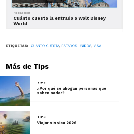
efectivo.
Una vez que hagas el depósito te darán un recibo
Redacción
Cuánto cuesta la entrada a Walt Disney
original por la transacción, cuyo número de
World
confirmación debes ingresar nuevamente en tu
registro en la página de citas para habilitar el
calendario para programar tu cita.
ETIQUETAS:
CUÁNTO CUESTA
,
ESTADOS UNIDOS
,
VISA
También podrás seleccionar la oficina de DHL
donde podrás recoger tu visa, si es aprobada.
Más de Tips
->-> TAMBIÉN PODRÍA INTERESARTE: PAÍSES
TIPS
DONDE NO PIDEN VISA A MEXICANOS <-<-
¿Por qué se ahogan personas que
saben nadar?
TIPS
Viajar sin visa 2026