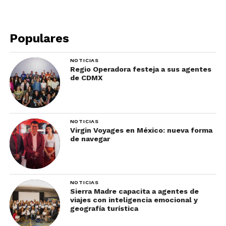
Asegúrate de llevar contigo:
Tu pasaporte válido
Populares
La hoja de confirmación DS-160 con el
NOTICIAS
código de barras,
Regio Operadora festeja a sus agentes
de CDMX
Los recibos de pago de solicitud de
visa de Banamex o Scotiabank.
Cómo solicitar la visa de
NOTICIAS
Estados Unidos:
Virgin Voyages en México: nueva forma
de navegar
documentos para la
entrevista
NOTICIAS
Pasaportes que contengan visas
Sierra Madre capacita a agentes de
viajes con inteligencia emocional y
americanas anteriores, aun cuando
geografía turística
hayan expirado.