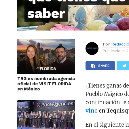
saber
Por
Redacci
Publicado el
2
SHARE
TRG es nombrada agencia
oficial de VISIT FLORIDA
¿Tienes ganas de
en México
Pueblo Mágico d
continuación te
vino
en Tequisq
En el siguiente 