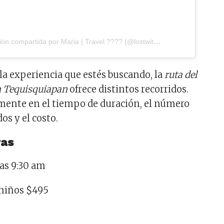
Una publicación compartida por Maria | Travel ???? (@lostwithmaria)
el
5 de Dic d
a experiencia que estés buscando, la
ruta del
en Tequisquiapan
ofrece distintos recorridos.
mente en el tiempo de duración, el número
os y el costo.
ras
las 9:30 am
 niños $495
: