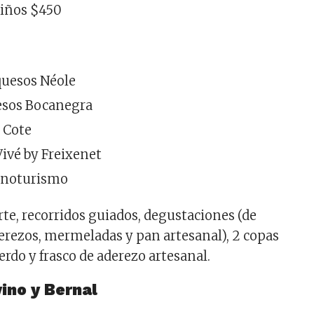
niños $450
:
quesos Néole
esos Bocanegra
 Cote
Vivé by Freixenet
enoturismo
rte, recorridos guiados, degustaciones (de
derezos, mermeladas y pan artesanal), 2 copas
uerdo y frasco de aderezo artesanal.
vino y Bernal