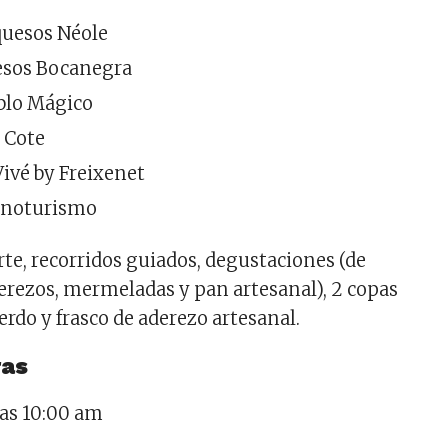
quesos Néole
esos Bocanegra
blo Mágico
 Cote
Vivé by Freixenet
enoturismo
rte, recorridos guiados, degustaciones (de
derezos, mermeladas y pan artesanal), 2 copas
uerdo y frasco de aderezo artesanal.
ras
 las 10:00 am