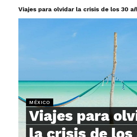
Viajes para olvidar la crisis de los 30 a
ARTÍCU
MÉXICO
Viajes para olv
la crisis de los