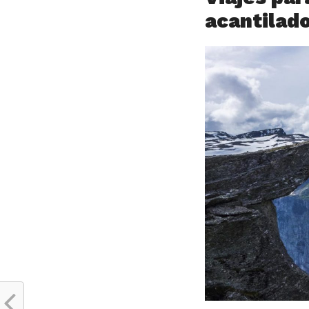
a
cantilad