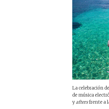
La celebración d
de música electr
y
afters
frente a 