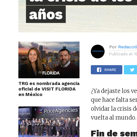
años
Por
Redacci
Publicado el
1
SHARE
TRG es nombrada agencia
oficial de VISIT FLORIDA
¿Ya dejaste los v
en México
que hace falta se
olvidar la crisis 
vuelta al mundo.
Fin de se