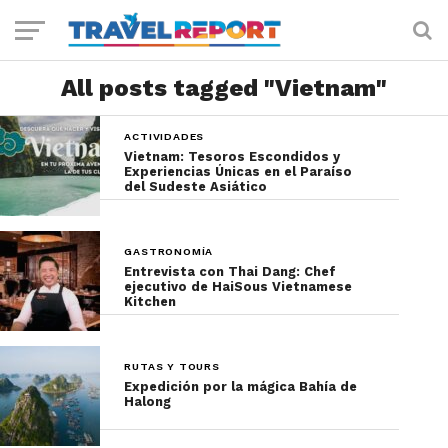
All posts tagged "Vietnam"
ACTIVIDADES
Vietnam: Tesoros Escondidos y
Experiencias Únicas en el Paraíso
del Sudeste Asiático
GASTRONOMÍA
Entrevista con Thai Dang: Chef
ejecutivo de HaiSous Vietnamese
Kitchen
RUTAS Y TOURS
Expedición por la mágica Bahía de
Halong