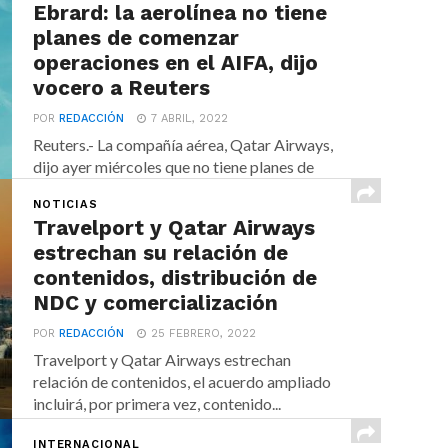
Ebrard: la aerolínea no tiene
planes de comenzar
operaciones en el AIFA, dijo
vocero a Reuters
POR
REDACCIÓN
7 ABRIL, 2022
Reuters.- La compañía aérea, Qatar Airways,
dijo ayer miércoles que no tiene planes de
operar vuelos...
NOTICIAS
Travelport y Qatar Airways
estrechan su relación de
contenidos, distribución de
NDC y comercialización
POR
REDACCIÓN
25 FEBRERO, 2022
Travelport y Qatar Airways estrechan
relación de contenidos, el acuerdo ampliado
incluirá, por primera vez, contenido...
INTERNACIONAL